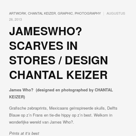
|
ARTWORK
,
CHANTAL KEIZER
,
GRAPHIC
,
PHOTOGRAPHY
AUGUSTUS
26, 2013
JAMESWHO?
SCARVES IN
STORES / DESIGN
CHANTAL KEIZER
James Who? (designed en photographed by CHANTAL
KEIZER)
Grafische zebraprints, Mexicaans geïnspireerde skulls, Delfts
Blauw op z’n Frans en tie-die hippy op z’n best. Welkom in
wonderlijke wereld van James Who?.
Prints at it’s best