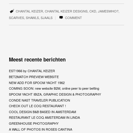
CHANTAL KEIZER
,
CHANTAL KEIZER DESIGNS
,
CKD
,
JAMESWHO?
,
|
SCARVES
,
SHAWLS
,
SJAALS
COMMENT
Meest recente berichten
EST1966 by CHANTAL KEIZER
BET2MATCH PREVIEW WEBSITE
NEW ADD FOR SPOOM YACHT 1962
COMING SOON: new website B2M, online peer to peer betting
SPOOM YACHT IBIZA, GRAPHIC DESIGN & PHOTOGRAPHY
CONDE NAST TRAVELER PUBLICATION
CHECK OUT LE COQ RESTAURANT !
COOL DESIGN B&B BASED IN AMSTERDAM
RESTAURANT LE COQ AMSTERDAM IN LINDA
GREENHOUSE PHOTOGRAPHY
A WALL OF PHOTOS IN ROSES CANTINA