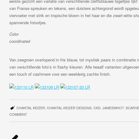
eerste gezicht een variatie van verschillende Delftsblauwe tegeltjes lijkt 
van Franse spreuken en tekens, een duistere achtergrond wordt opgeleuk
viervoeter met strik en tropische bloem in het haar en die zwart-witte sh
spannende fotootjes.
Color
coordin
Van zeegroen overlopend in fris blauw, tot mystiek paars in combinatie m
van verschillende foto’s in flashy kleuren. Alle twaalf varianten uitgevoe
een touch of cashmere voor een weelderig zachte finish.
CHANTAL KEIZER
,
CHANTAL KEIZER DESIGNS
,
CKD
,
JAMESWHO?
,
SCARV
COMMENT