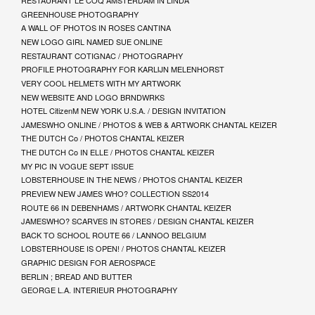
RESTAURANT LE COQ AMSTERDAM IN LINDA
GREENHOUSE PHOTOGRAPHY
A WALL OF PHOTOS IN ROSES CANTINA
NEW LOGO GIRL NAMED SUE ONLINE
RESTAURANT COTIGNAC / PHOTOGRAPHY
PROFILE PHOTOGRAPHY FOR KARLIJN MELENHORST
VERY COOL HELMETS WITH MY ARTWORK
NEW WEBSITE AND LOGO BRNDWRKS
HOTEL CitizenM NEW YORK U.S.A. / DESIGN INVITATION
JAMESWHO ONLINE / PHOTOS & WEB & ARTWORK CHANTAL KEIZER
THE DUTCH Co / PHOTOS CHANTAL KEIZER
THE DUTCH Co IN ELLE / PHOTOS CHANTAL KEIZER
MY PIC IN VOGUE SEPT ISSUE
LOBSTERHOUSE IN THE NEWS / PHOTOS CHANTAL KEIZER
PREVIEW NEW JAMES WHO? COLLECTION SS2014
ROUTE 66 IN DEBENHAMS / ARTWORK CHANTAL KEIZER
JAMESWHO? SCARVES IN STORES / DESIGN CHANTAL KEIZER
BACK TO SCHOOL ROUTE 66 / LANNOO BELGIUM
LOBSTERHOUSE IS OPEN! / PHOTOS CHANTAL KEIZER
GRAPHIC DESIGN FOR AEROSPACE
BERLIN ; BREAD AND BUTTER
GEORGE L.A. INTERIEUR PHOTOGRAPHY