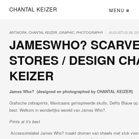
CHANTAL KEIZER
MENU
|
ARTWORK
,
CHANTAL KEIZER
,
GRAPHIC
,
PHOTOGRAPHY
AUGUSTUS 26, 20
JAMESWHO? SCARVE
STORES / DESIGN C
KEIZER
James Who? (designed en photographed by CHANTAL KEIZER)
Grafische zebraprints, Mexicaans geïnspireerde skulls, Delfts Blauw op z
best. Welkom in wonderlijke wereld van James Who?.
Prints at it’s best
Accessoirelabel James Who? maakt dromen van shawls met stuk voor s