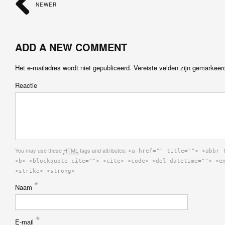
NEWER
ADD A NEW COMMENT
Het e-mailadres wordt niet gepubliceerd.
Vereiste velden zijn gemarkee
Reactie
You may use these
HTML
tags and attributes:
<a href="" title=""> <abbr 
<b> <blockquote cite=""> <cite> <code> <del datetime=""> <e
<strike> <strong>
*
Naam
*
E-mail